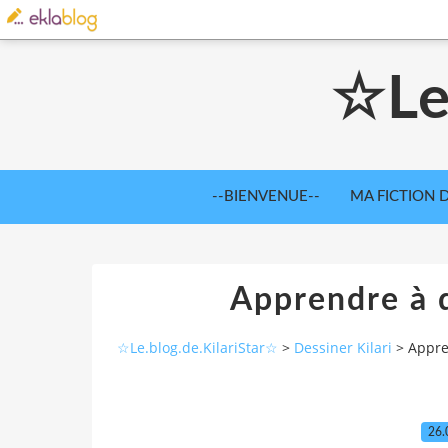
☆Le
--BIENVENUE--
MA FICTION D
Apprendre à d
☆Le.blog.de.KilariStar☆
>
Dessiner Kilari
>
Appre
26.