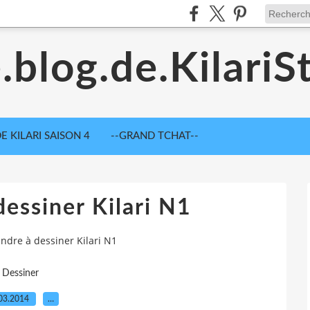
.blog.de.KilariS
E KILARI SAISON 4
--GRAND TCHAT--
essiner Kilari N1
ndre à dessiner Kilari N1
Dessiner
03.2014
…