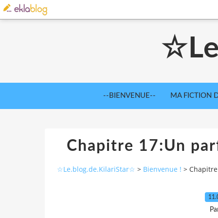
☆Le
--BIENVENUE--
MA FICTION D
Chapitre 17:Un par
☆Le.blog.de.KilariStar☆
>
Bienvenue !
>
Chapitre
11.
Pa