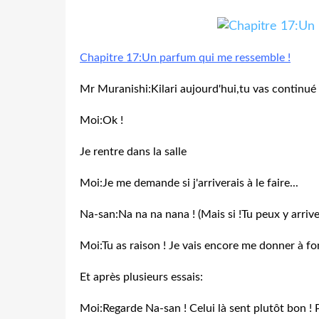
Chapitre 17:Un parfum qui me ressemble !
Mr Muranishi:Kilari aujourd'hui,tu vas continué t
Moi:Ok !
Je rentre dans la salle
Moi:Je me demande si j'arriverais à le faire...
Na-san:Na na na nana ! (Mais si !Tu peux y arriver
Moi:Tu as raison ! Je vais encore me donner à fo
Et après plusieurs essais:
Moi:Regarde Na-san ! Celui là sent plutôt bon !