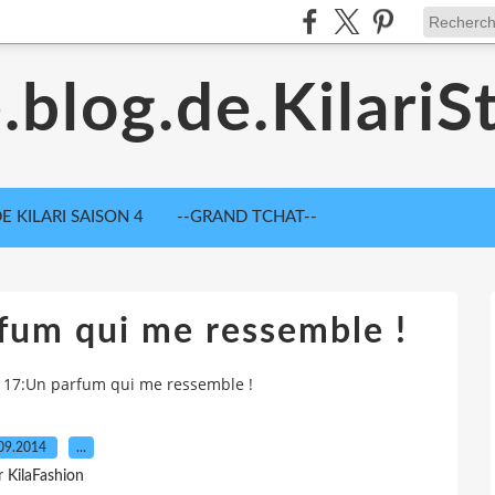
.blog.de.KilariS
E KILARI SAISON 4
--GRAND TCHAT--
fum qui me ressemble !
 17:Un parfum qui me ressemble !
09.2014
…
r KilaFashion