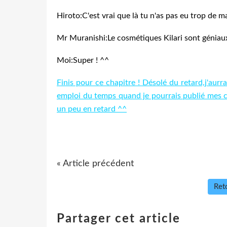
Hiroto:C'est vrai que là tu n'as pas eu trop de m
Mr Muranishi:Le cosmétiques Kilari sont géniaux
Moi:Super ! ^^
Finis pour ce chapitre ! Désolé du retard,j'au
emploi du temps quand je pourrais publié mes ch
un peu en retard ^^
« Article précédent
Reto
Partager cet article