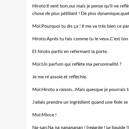
Hiroto:Il sent bon,oui mais je pense qu'il ne refl
chose de plus pétillant ! De plus dynamique,que
Moi:Pourquoi tu dis ça ! Il me va très bien ce pa
Hiroto:Après tu fais comme tu le veux.C'est ton 
Et hiroto partis en refermant la porte.
Moi:Un parfum qui reflète ma personnalité ?
Je me ré assoie et réfléchie.
Moi:Hiroto a raison...Mais quesque je pourrais t
J'allais prendre un ingrédient quand une fiole se 
Moi:Mince !
Na-san:Na na nanananan ! (regarde ! Le liquide !)