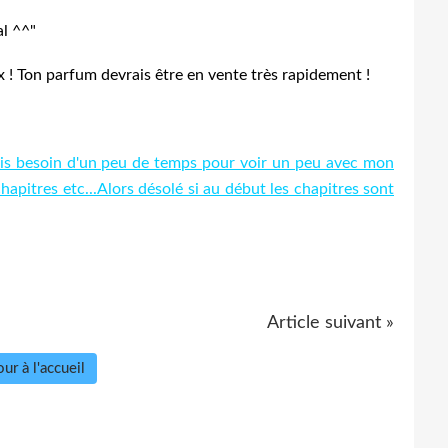
al ^^"
 ! Ton parfum devrais être en vente très rapidement !
rrais besoin d'un peu de temps pour voir un peu avec mon
apitres etc...Alors désolé si au début les chapitres sont
Article suivant »
ur à l'accueil