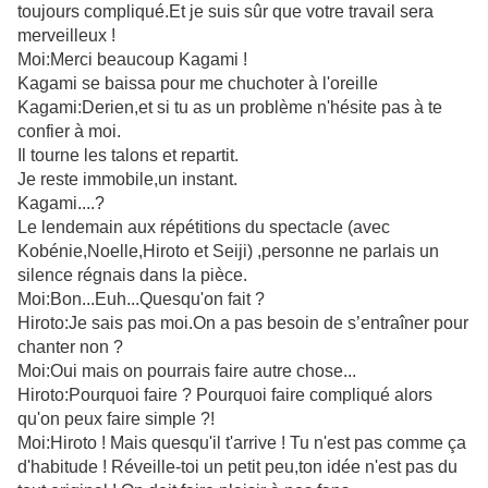
toujours compliqué.Et je suis sûr que votre travail sera
merveilleux !
Moi:Merci beaucoup Kagami !
Kagami se baissa pour me chuchoter à l'oreille
Kagami:Derien,et si tu as un problème n'hésite pas à te
confier à moi.
Il tourne les talons et repartit.
Je reste immobile,un instant.
Kagami....?
Le lendemain aux répétitions du spectacle (avec
Kobénie,Noelle,Hiroto et Seiji) ,personne ne parlais un
silence régnais dans la pièce.
Moi:Bon...Euh...Quesqu'on fait ?
Hiroto:Je sais pas moi.On a pas besoin de s’entraîner pour
chanter non ?
Moi:Oui mais on pourrais faire autre chose...
Hiroto:Pourquoi faire ? Pourquoi faire compliqué alors
qu'on peux faire simple ?!
Moi:Hiroto ! Mais quesqu'il t'arrive ! Tu n'est pas comme ça
d'habitude ! Réveille-toi un petit peu,ton idée n'est pas du