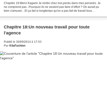
Chapitre 19:Merci Kagami Je rentre chez moi,perdu dans mes penseés. Je
ne comprend pas...Pourquoi ils ne veulent pas faire d’effort ? On aurait pu
bien s'amuser....Et ça fait si longtemps qu'on a pas fait de travail tous
ensembles. Je marche dans la rue...
Chapitre 18:Un nouveau travail pour toute
l'agence
Publié le 30/09/2014 à 17:53
Par
KilaFashion