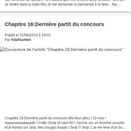
Je rentre dans la salle Moi:Je me demande si j'arriverais à le faire... Na-
san:Na na na nana !...
Chapitre 16:Dernière partit du concours
Publié le 31/08/2014 à 19:01
Par
KilaFashion
Chapitre 16:Dernière partit du concours Moi:Bon allez ! J'y vais !
Aaaaaaaaaaaaaah ! Cette chute et sans fin ! J'arrive sur un énorme coussin
et je tombe sur Seiji. Moi (rouge):Aaaah ! Seiji !? Seiji::) Je me lève d'un bon