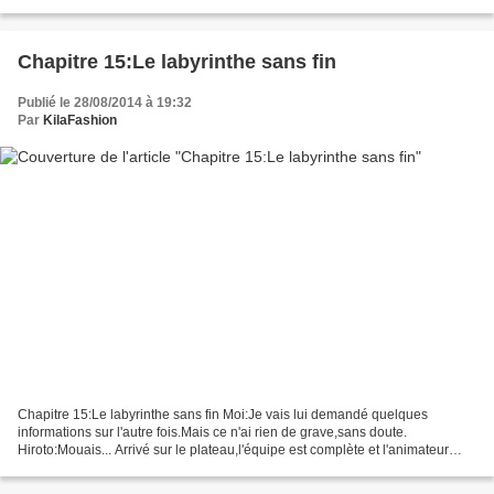
et je regarde autour de moi....
Chapitre 15:Le labyrinthe sans fin
Publié le 28/08/2014 à 19:32
Par
KilaFashion
Chapitre 15:Le labyrinthe sans fin Moi:Je vais lui demandé quelques
informations sur l'autre fois.Mais ce n'ai rien de grave,sans doute.
Hiroto:Mouais... Arrivé sur le plateau,l'équipe est complète et l'animateur
arrive: Présentateur:Salut à tous ! Aujourd'hui...