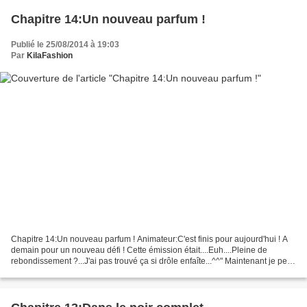
Chapitre 14:Un nouveau parfum !
Publié le 25/08/2014 à 19:03
Par
KilaFashion
Chapitre 14:Un nouveau parfum ! Animateur:C'est finis pour aujourd'hui ! A
demain pour un nouveau défi ! Cette émission était....Euh....Pleine de
rebondissement ?...J'ai pas trouvé ça si drôle enfaîte...^^" Maintenant je peux
rentré de cette journée pleine...