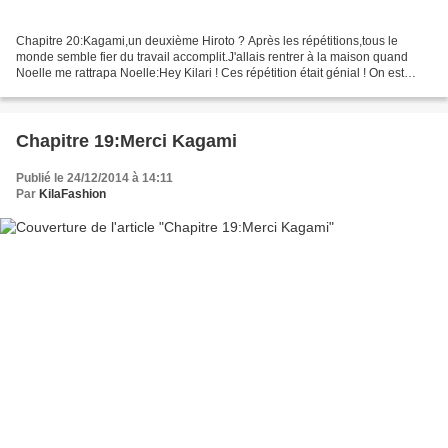
Chapitre 20:Kagami,un deuxième Hiroto ? Après les répétitions,tous le
monde semble fier du travail accomplit.J'allais rentrer à la maison quand
Noelle me rattrapa Noelle:Hey Kilari ! Ces répétition était génial ! On est
désolé de ne pas t'avoir écouté...
Chapitre 19:Merci Kagami
Publié le 24/12/2014 à 14:11
Par
KilaFashion