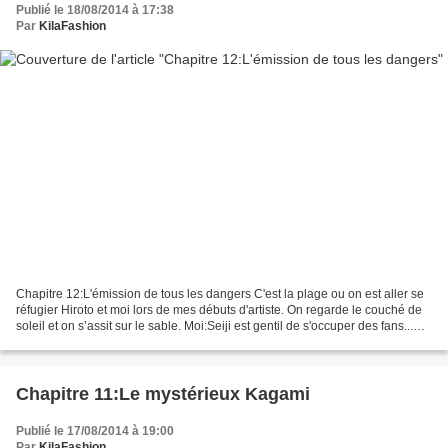
Publié le 18/08/2014 à 17:38
Par
KilaFashion
Chapitre 12:L'émission de tous les dangers C'est la plage ou on est aller se
réfugier Hiroto et moi lors de mes débuts d'artiste. On regarde le couché de
soleil et on s’assit sur le sable. Moi:Seiji est gentil de s'occuper des fans...
Hiroto:C'est vrai,je...
Chapitre 11:Le mystérieux Kagami
Publié le 17/08/2014 à 19:00
Par
KilaFashion