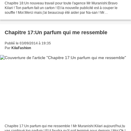
Chapitre 18:Un nouveau travail pour toute l'agence Mr Muranishi:Bravo
Kilari ! Ton parfum fait un carton ! Et la nouvelle publicité est à couper le
souffle ! Moi:Merci mais j'ai beaucoup été aider par Na-san ! Mr
Muranishi:Bon ! Et bien maintenant,au...
Chapitre 17:Un parfum qui me ressemble
Publié le 03/09/2014 à 19:35
Par
KilaFashion
Chapitre 17:Un parfum qui me ressemble ! Mr Muranishi:Kilari aujourd'hui,tu
vas continué ton parfum ! Et il faudra qu'il soit terminé pour demain ! Moi:Ok !