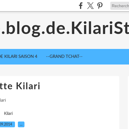
.blog.de.KilariS
E KILARI SAISON 4
--GRAND TCHAT--
te Kilari
lari
Kilari
09.2014
…