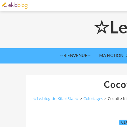
☆Le
--BIENVENUE--
MA FICTION D
Cocot
☆Le.blog.de.KilariStar☆
>
Coloriages
>
Cocotte Ki
01.